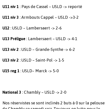
: Pays de Cassel – USLD -> reporté
U11 niv 1
: Armbouts Cappel – USLD ->3-2
U11 niv 3
: USLD – Lambersaert -> 2-6
U12
: Lambersaert – USLD -> 4-1
U13 Préligue
: USLD – Grande-Synthe -> 6-2
U13 niv 2
: USLD – Saint-Pol -> 1-5
U13 niv 2
: USLD– Marck -> 5-0
U15 reg 1
: Chambly – USLD -> 2-0
National 3
Nos réservistes se sont inclinés 2 buts à 0 sur la pelouse
de Chambly ce samedi soir. Toujours en lutte pour le