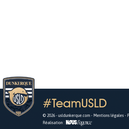
#TeamUSLD
© 2026 - usldunkerque.com -
Mentions légales
-
P
Réalisation :