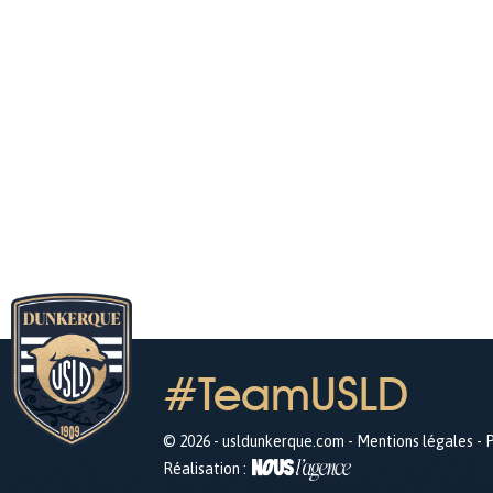
#TeamUSLD
© 2026 - usldunkerque.com -
Mentions légales
-
P
Réalisation :