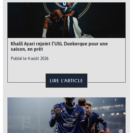
Khalil Ayari rejoint l’USL Dunkerque pour une
saison, en prêt
Publié le 4 août 2026
LIRE L'ARTICLE