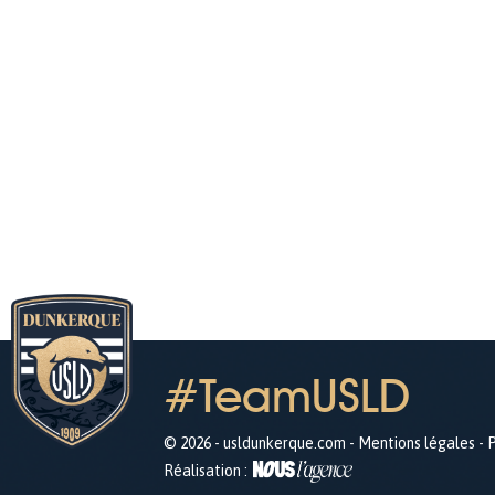
#TeamUSLD
© 2026 - usldunkerque.com -
Mentions légales
-
P
Réalisation :