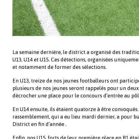
La semaine dernière, le district a organisé des tradit
U13, U14 et U15. Ces détections, organisées uniquemen
et notamment de former des sélections.
En U13, treize de nos jeunes footballeurs ont particip
plusieurs de nos jeunes seront rappelés pour un deux
décrocher une place pour le concours d’entrée au pôle
En U14 ensuite, ils étaient quatorze à être convoqués. 
rassemblement, qui a eu lieu mardi dernier, a pour bu
District en fin d’année .
Enfin, nos U15, forts de leur première place en R1 éta