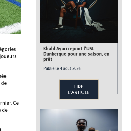
Khalil Ayari rejoint l’USL
tégories
Dunkerque pour une saison, en
 joueurs
prêt
Publié le 4 août 2026
née,
 de
LIRE
L'ARTICLE
rnier. Ce
s de
t