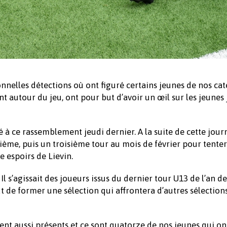
ionnelles détections où ont figuré certains jeunes de nos ca
t autour du jeu, ont pour but d’avoir un œil sur les jeunes
é à ce rassemblement jeudi dernier. A la suite de cette jour
ième, puis un troisième tour au mois de février pour tenter
 espoirs de Lievin.
Il s’agissait des joueurs issus du dernier tour U13 de l’an de
t de former une sélection qui affrontera d’autres sélection
ient aussi présents et ce sont quatorze de nos jeunes qui on