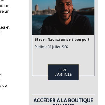
podium
tre un
leu et
!
Steven Nzonzi arrive à bon port
Publié le 31 juillet 2026
LIRE
L'ARTICLE
n
e
l y a
ACCÉDER À LA BOUTIQUE