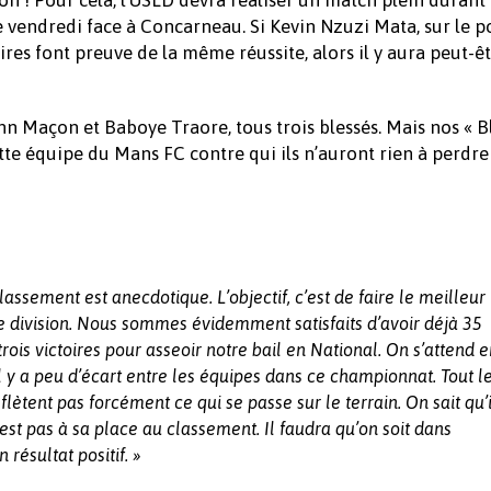
uve vendredi face à Concarneau. Si Kevin Nzuzi Mata, sur le 
res font preuve de la même réussite, alors il y aura peut-ê
nn Maçon et Baboye Traore, tous trois blessés. Mais nos « B
ette équipe du Mans FC contre qui ils n’auront rien à perdre 
lassement est anecdotique. L’objectif, c’est de faire le meilleur
e division. Nous sommes évidemment satisfaits d’avoir déjà 35
ois victoires pour asseoir notre bail en National. On s’attend e
 y a peu d’écart entre les équipes dans ce championnat. Tout l
ètent pas forcément ce qui se passe sur le terrain. On sait qu’i
st pas à sa place au classement. Il faudra qu’on soit dans
 résultat positif. »