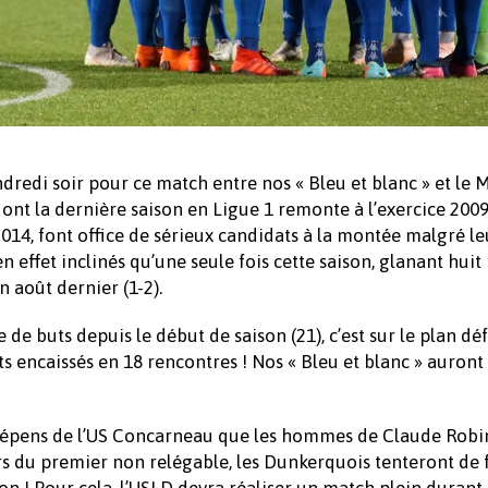
redi soir pour ce match entre nos « Bleu et blanc » et le 
ont la dernière saison en Ligue 1 remonte à l’exercice 2009-
14, font office de sérieux candidats à la montée malgré le
effet inclinés qu’une seule fois cette saison, glanant huit
 août dernier (1-2).
e buts depuis le début de saison (21), c’est sur le plan dé
s encaissés en 18 rencontres ! Nos « Bleu et blanc » auront
x dépens de l’US Concarneau que les hommes de Claude Robi
s du premier non relégable, les Dunkerquois tenteront de 
on ! Pour cela, l’USLD devra réaliser un match plein durant