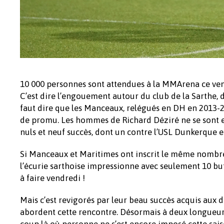
10 000 personnes sont attendues à la MMArena ce vend
C’est dire l’engouement autour du club de la Sarthe, d
faut dire que les Manceaux, relégués en DH en 2013-20
de promu. Les hommes de Richard Déziré ne se sont en 
nuls et neuf succès, dont un contre l’USL Dunkerque en
Si Manceaux et Maritimes ont inscrit le même nombre d
l’écurie sarthoise impressionne avec seulement 10 but
à faire vendredi !
Mais c’est revigorés par leur beau succès acquis au
abordent cette rencontre. Désormais à deux longueur
coup là où personne ne s’est encore imposé cette sais