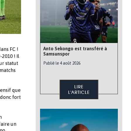
Anto Sekongo est transféré à
Mans FC !
Samsunspor
2010 ! Il
ur statut
Publié le 4 août 2026
 matchs
LIRE
fensif que
L'ARTICLE
 donc fort
n
faire un
 90