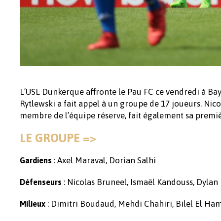
L’USL Dunkerque affronte le Pau FC ce vendredi à Ba
Rytlewski a fait appel à un groupe de 17 joueurs. Nic
membre de l’équipe réserve, fait également sa premiè
LE GROUPE =>
: Axel Maraval, Dorian Salhi
Gardiens
: Nicolas Bruneel, Ismaël Kandouss, Dyl
Défenseurs
: Dimitri Boudaud, Mehdi Chahiri, Bilel El Ham
Milieux