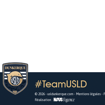
#TeamUSLD
© 2026 - usldunkerque.com -
Mentions légales
-
P
Réalisation :