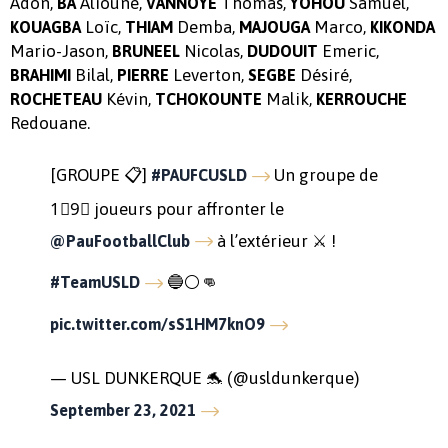
Adon,
Alioune,
Thomas,
Samuel,
BA
VANNOYE
YOHOU
Loïc,
Demba,
Marco,
KOUAGBA
THIAM
MAJOUGA
KIKONDA
Mario-Jason,
Nicolas,
Emeric,
BRUNEEL
DUDOUIT
Bilal,
Leverton,
Désiré,
BRAHIMI
PIERRE
SEGBE
Kévin,
Malik,
ROCHETEAU
TCHOKOUNTE
KERROUCHE
Redouane.
[GROUPE 📋]
Un groupe de
#PAUFCUSLD
1⃣9⃣ joueurs pour affronter le
à l’extérieur ⚔️ !
@PauFootballClub
🔵⚪👊
#TeamUSLD
pic.twitter.com/sS1HM7knO9
— USL DUNKERQUE 🐬 (@usldunkerque)
September 23, 2021