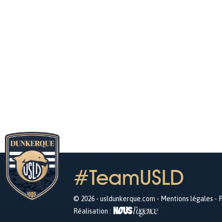
#TeamUSLD
© 2026 - usldunkerque.com -
Mentions légales
-
P
Réalisation :