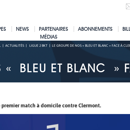
PES
NEWS
PARTENAIRES
ABONNEMENTS
BIL
MÉDIAS
L
|
ACTUALITÉS
|
LIGUE 2 BKT
|
LE GROUPE DE NOS « BLEU ET BLANC » FACE À CL
 « BLEU ET BLANC » 
e premier match à domicile contre Clermont.