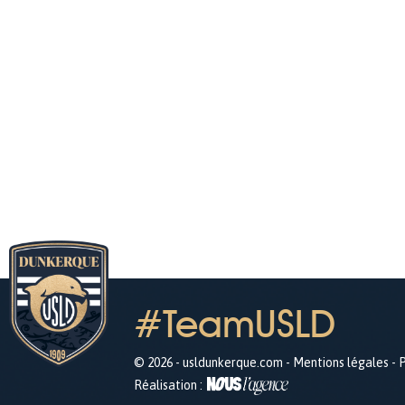
#TeamUSLD
© 2026 - usldunkerque.com -
Mentions légales
-
P
Réalisation :