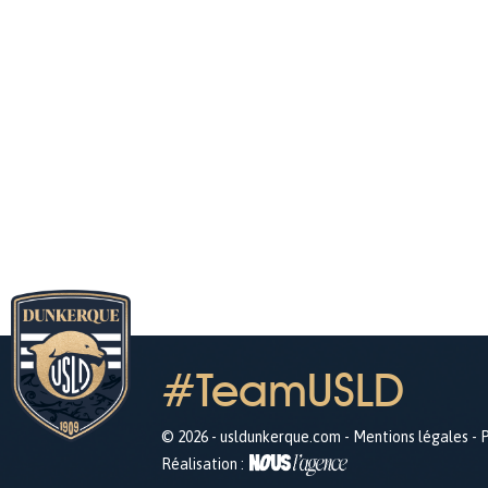
#TeamUSLD
© 2026 - usldunkerque.com -
Mentions légales
-
P
Réalisation :