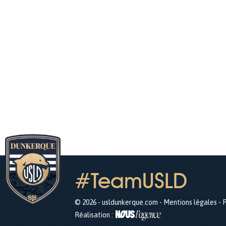
#TeamUSLD
© 2026 - usldunkerque.com -
Mentions légales
-
P
Réalisation :