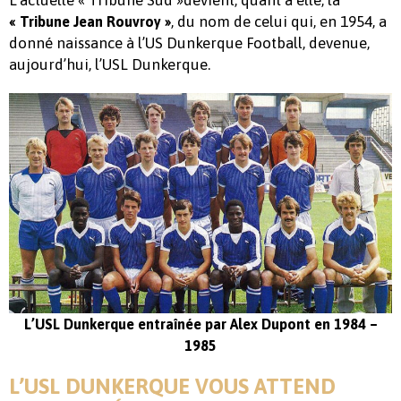
L’actuelle « Tribune Sud »devient, quant à elle, la
, du nom de celui qui, en 1954, a
« Tribune Jean Rouvroy »
donné naissance à l’US Dunkerque Football, devenue,
aujourd’hui, l’USL Dunkerque.
L’USL Dunkerque entraînée par Alex Dupont en 1984 –
1985
L’USL DUNKERQUE VOUS ATTEND