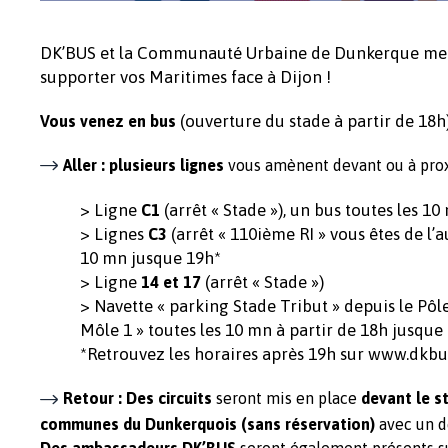
DK’BUS et la Communauté Urbaine de Dunkerque mette
supporter vos Maritimes face à Dijon !
(ouverture du stade à partir de 18h)
Vous venez en bus
Aller : plusieurs lignes
vous amènent devant ou à prox
> Ligne
(arrêt « Stade »), un bus toutes les 1
C1
> Lignes
(arrêt « 110ième RI » vous êtes de l’
C3
10 mn jusque 19h*
> Ligne
(arrêt « Stade »)
14 et 17
> Navette « parking Stade Tribut » depuis le Pôl
Môle 1 » toutes les 10 mn à partir de 18h jusque 
*Retrouvez les horaires après 19h sur www.dkb
Retour : Des circuits
seront mis en place
devant le st
communes du Dunkerquois (sans réservation)
avec un d