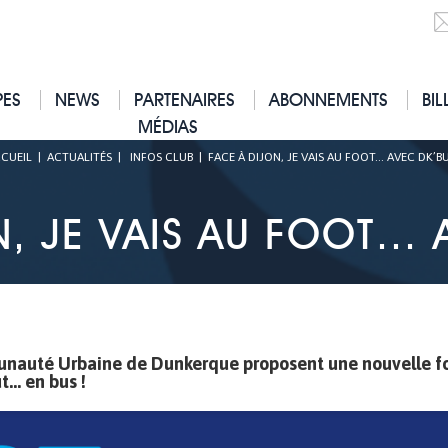
PES
NEWS
PARTENAIRES
ABONNEMENTS
BIL
MÉDIAS
CUEIL
|
ACTUALITÉS
|
INFOS CLUB
|
FACE À DIJON, JE VAIS AU FOOT… AVEC DK’BU
, JE VAIS AU FOOT… 
munauté Urbaine de Dunkerque proposent une nouvelle fo
.. en bus !