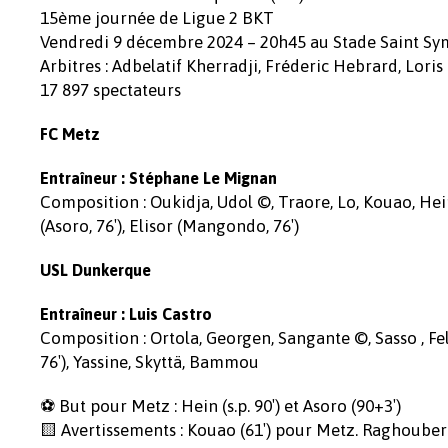
15ème journée de Ligue 2 BKT
Vendredi 9 décembre 2024 – 20h45 au Stade Saint S
Arbitres : Adbelatif Kherradji, Fréderic Hebrard, Lor
17 897 spectateurs
FC Metz
Entraîneur :
Stéphane Le Mignan
Composition : Oukidja, Udol ©, Traore, Lo, Kouao, Hei
(Asoro, 76′), Elisor (Mangondo, 76′)
USL Dunkerque
Entraîneur : Luis Castro
Composition : Ortola, Georgen, Sangante ©, Sasso , Fel
76′), Yassine, Skyttä, Bammou
⚽ But pour Metz : Hein (s.p. 90′) et Asoro (90+3′)
🟨 Avertissements : Kouao (61′) pour Metz. Raghouber 