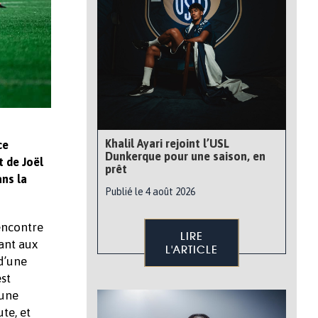
Khalil Ayari rejoint l’USL
ce
Dunkerque pour une saison, en
t de Joël
prêt
ans la
Publié le 4 août 2026
encontre
LIRE
ant aux
L'ARTICLE
d’une
est
 une
te, et