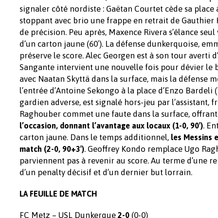
signaler côté nordiste : Gaëtan Courtet cède sa place 
stoppant avec brio une frappe en retrait de Gauthier
de précision. Peu après, Maxence Rivera s’élance seul 
d’un carton jaune (60′). La défense dunkerquoise, em
préserve le score. Alec Georgen est à son tour averti d
Sangante intervient une nouvelle fois pour dévier le
avec Naatan Skyttä dans la surface, mais la défense m
l’entrée d’Antoine Sekongo à la place d’Enzo Bardeli 
gardien adverse, est signalé hors-jeu par l’assistant, 
Raghouber commet une faute dans la surface, offrant
. E
l’occasion, donnant l’avantage aux locaux (1-0, 90′)
carton jaune. Dans le temps additionnel,
les Messins e
. Geoffrey Kondo remplace Ugo Ragh
match (2-0, 90+3′)
parviennent pas à revenir au score. Au terme d’une re
d’un penalty décisif et d’un dernier but lorrain.
LA FEUILLE DE MATCH
FC Metz – USL Dunkerque
(0-0)
2-0