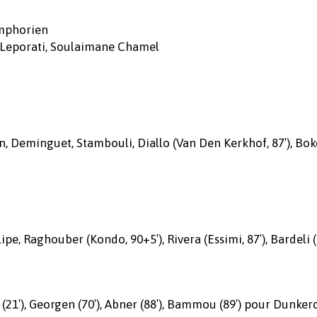
ymphorien
is Leporati, Soulaimane Chamel
n, Deminguet, Stambouli, Diallo (Van Den Kerkhof, 87′), Bok
ipe, Raghouber (Kondo, 90+5′), Rivera (Essimi, 87′), Bardeli
(21′), Georgen (70′), Abner (88′), Bammou (89′) pour Dunker