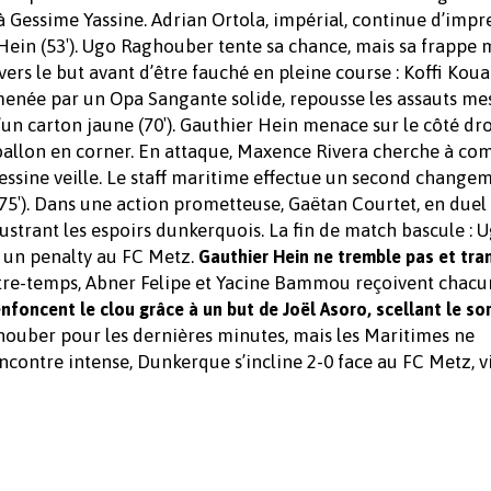
à Gessime Yassine. Adrian Ortola, impérial, continue d’impr
 Hein (53′). Ugo Raghouber tente sa chance, mais sa frappe
vers le but avant d’être fauché en pleine course : Koffi Kou
menée par un Opa Sangante solide, repousse les assauts mes
’un carton jaune (70′). Gauthier Hein menace sur le côté dro
 ballon en corner. En attaque, Maxence Rivera cherche à co
essine veille. Le staff maritime effectue un second change
(75′). Dans une action prometteuse, Gaëtan Courtet, en duel 
frustrant les espoirs dunkerquois. La fin de match bascule : 
 un penalty au FC Metz.
Gauthier Hein ne tremble pas et tr
ntre-temps, Abner Felipe et Yacine Bammou reçoivent chacu
nfoncent le clou grâce à un but de Joël Asoro, scellant le so
ouber pour les dernières minutes, mais les Maritimes ne
ncontre intense, Dunkerque s’incline 2-0 face au FC Metz, v