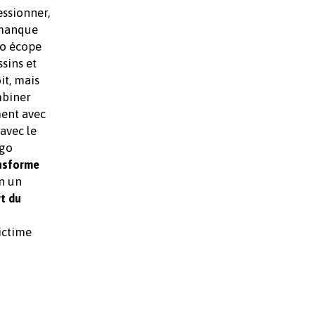
essionner,
 manque
ao écope
sins et
it, mais
mbiner
ment avec
avec le
Ugo
ansforme
n un
rt du
ictime