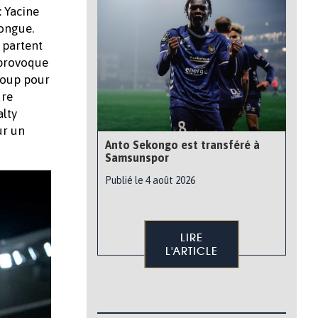
: Yacine
longue.
 partent
, provoque
 coup pour
dre
alty
ur un
Anto Sekongo est transféré à
Samsunspor
Publié le 4 août 2026
LIRE
L'ARTICLE