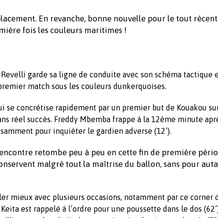
éplacement. En revanche, bonne nouvelle pour le tout récent
ière fois les couleurs maritimes !
evelli garde sa ligne de conduite avec son schéma tactique e
 premier match sous les couleurs dunkerquoises.
ui se concrétise rapidement par un premier but de Kouakou sur
sans réel succès. Freddy Mbemba frappe à la 12ème minute apr
uissamment
pour inquiéter le gardien adverse (12’).
encontre retombe peu à peu en cette fin de première pério
onservent malgré tout la maîtrise du ballon, sans pour auta
ler mieux avec plusieurs occasions, notamment par ce corner 
). Keita est rappelé à l’ordre pour une poussette dans le dos (62