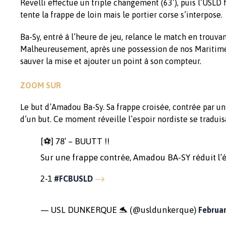
Revelli effectue un triple changement (63’), puis l’USLD f
tente la frappe de loin mais le portier corse s’interpose.
Ba-Sy, entré à l’heure de jeu, relance le match en trouvant
Malheureusement, après une possession de nos Maritimes,
sauver la mise et ajouter un point à son compteur.
ZOOM SUR
Le but d’Amadou Ba-Sy. Sa frappe croisée, contrée par un 
d’un but. Ce moment réveille l’espoir nordiste se traduis
[⚽️] 78’ – BUUTT !!
Sur une frappe contrée, Amadou BA-SY réduit l’é
2-1
#FCBUSLD
— USL DUNKERQUE 🐬 (@usldunkerque)
Februar