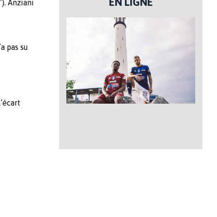
EN LIGNE
’). Anziani
a pas su
’écart