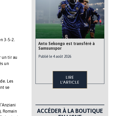
n 3-5-2.
Anto Sekongo est transféré à
Samsunspor
Publié le 4 août 2026
 un tir au
ès un
LIRE
de. Les
L'ARTICLE
nt se
d’Anziani
ACCÉDER À LA BOUTIQUE
’), Romain