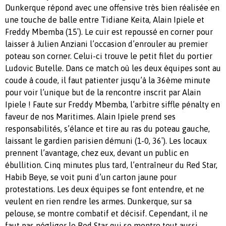
Dunkerque répond avec une offensive très bien réalisée en
une touche de balle entre Tidiane Keita, Alain Ipiele et
Freddy Mbemba (15′). Le cuir est repoussé en corner pour
laisser à Julien Anziani l’occasion d’enrouler au premier
poteau son corner. Celui-ci trouve le petit filet du portier
Ludovic Butelle. Dans ce match où les deux équipes sont au
coude à coude, il faut patienter jusqu’à la 36ème minute
pour voir l’unique but de la rencontre inscrit par Alain
Ipiele ! Faute sur Freddy Mbemba, l’arbitre siffle pénalty en
faveur de nos Maritimes. Alain Ipiele prend ses
responsabilités, s’élance et tire au ras du poteau gauche,
laissant le gardien parisien démuni (1-0, 36′). Les locaux
prennent l’avantage, chez eux, devant un public en
ébullition. Cinq minutes plus tard, l’entraîneur du Red Star,
Habib Beye, se voit puni d’un carton jaune pour
protestations. Les deux équipes se font entendre, et ne
veulent en rien rendre les armes. Dunkerque, sur sa
pelouse, se montre combatif et décisif. Cependant, il ne
faut pas négliger le Red Star qui se montre tout aussi