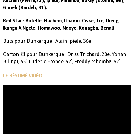
Anziani (Pierre,75′), Ipiele, Mbemba, Ba-Sy (Etonde, 66′),
Ghrieb (Bardeli, 81′).
Red Star : Butelle, Hachem, Ifnaoui, Cisse, Tre, Dieng,
Ikanga A Ngele, Homawoo, Ndoye, Kouagba, Benali.
Buts pour Dunkerque : Alain Ipiele, 36e.
Carton 🟨 pour Dunkerque : Driss Trichard, 28e, Yohan
Bilingi, 65′, Luderic Etonde, 92′, Freddy Mbemba, 92′.
LE RÉSUMÉ VIDÉO