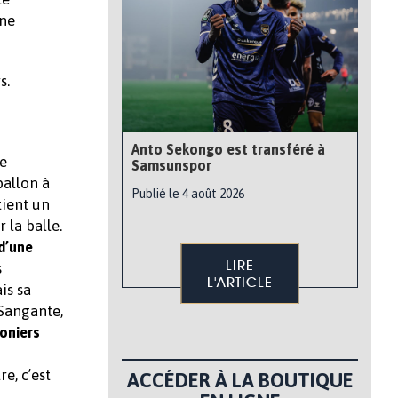
 ne
s.
Anto Sekongo est transféré à
se
Samsunspor
ballon à
Publié le 4 août 2026
tient un
 la balle.
 d’une
LIRE
s
L'ARTICLE
is sa
 Sangante,
oniers
e, c’est
ACCÉDER À LA BOUTIQUE