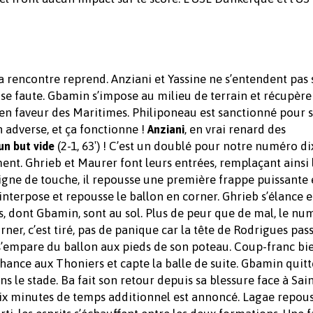
La rencontre reprend. Anziani et Yassine ne s’entendent pas
se faute. Gbamin s’impose au milieu de terrain et récupère 
s en faveur des Maritimes. Philiponeau est sanctionné pour 
n adverse, et ça fonctionne !
, en vrai renard des
Anziani
(2-1, 63′) ! C’est un doublé pour notre numéro dix
un but vide
nt. Ghrieb et Maurer font leurs entrées, remplaçant ainsi 
sa ligne de touche, il repousse une première frappe puissante 
interpose et repousse le ballon en corner. Ghrieb s’élance 
rs, dont Gbamin, sont au sol. Plus de peur que de mal, le nu
rner, c’est tiré, pas de panique car la tête de Rodrigues pas
 s’empare du ballon aux pieds de son poteau. Coup-franc bi
ance aux Thoniers et capte la balle de suite. Gbamin quitt
s le stade. Ba fait son retour depuis sa blessure face à Sain
. Six minutes de temps additionnel est annoncé. Lagae repous