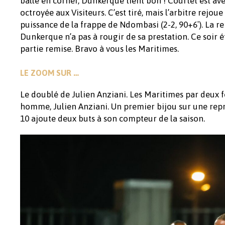
balle en corner, Dunkerque tient bon ! Courtet est aver
octroyée aux Visiteurs. C’est tiré, mais l’arbitre rejoue
puissance de la frappe de Ndombasi (2-2, 90+6′). La re
Dunkerque n’a pas à rougir de sa prestation. Ce soir ét
partie remise. Bravo à vous les Maritimes.
LE ZOOM SUR …
Le doublé de Julien Anziani. Les Maritimes par deux 
homme, Julien Anziani. Un premier bijou sur une repr
10 ajoute deux buts à son compteur de la saison.