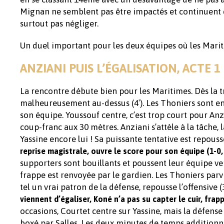
Mignan ne semblent pas être impactés et continuent 
surtout pas négliger.
Un duel important pour les deux équipes où les Marit
ANZIANI PUIS L’ÉGALISATION, ACTE 1
La rencontre débute bien pour les Maritimes. Dès la t
malheureusement au-dessus (4′). Les Thoniers sont en 
son équipe. Youssouf centre, c’est trop court pour Anzi
coup-franc aux 30 mètres. Anziani s’attèle à la tâche, 
Yassine encore lui ! Sa puissante tentative est repou
reprise magistrale, ouvre le score pour son équipe (1-0, 
supporters sont bouillants et poussent leur équipe ve
frappe est renvoyée par le gardien. Les Thoniers par
tel un vrai patron de la défense, repousse l’offensive
viennent d’égaliser, Koné n’a pas su capter le cuir, fra
occasions, Courtet centre sur Yassine, mais la défense 
boxé par Salles. Les deux minutes de temps additionne