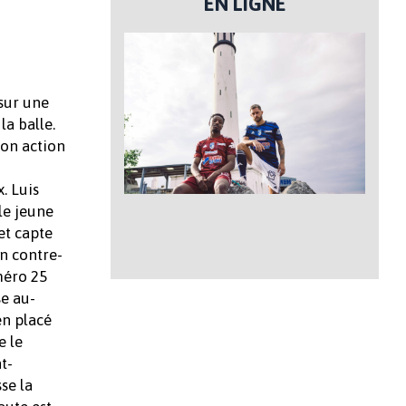
EN LIGNE
 sur une
la balle.
son action
. Luis
le jeune
et capte
en contre-
méro 25
se au-
en placé
e le
t-
se la