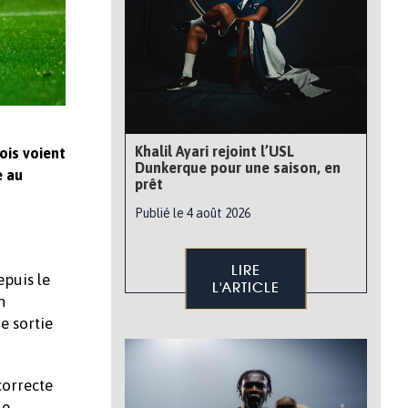
Khalil Ayari rejoint l’USL
ois voient
Dunkerque pour une saison, en
e au
prêt
Publié le 4 août 2026
LIRE
epuis le
L'ARTICLE
n
e sortie
correcte
Le