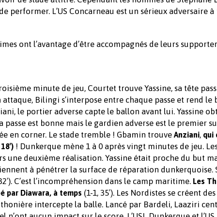
de performer. L’US Concarneau est un sérieux adversaire à
imes ont l’avantage d’être accompagnés de leurs supporter
roisième minute de jeu, Courtet trouve Yassine, sa tête pas
attaque, Bilingi s’interpose entre chaque passe et rend le 
ani, le portier adverse capte le ballon avant lui. Yassine ob
la passe est bonne mais le gardien adverse est le premier sur
ssée en corner. Le stade tremble ! Gbamin trouve
,
Anziani
qui
! Dunkerque mène 1 à 0 après vingt minutes de jeu. Le
18′)
rs une deuxième réalisation. Yassine était proche du but ma
viennent à pénétrer la surface de réparation dunkerquoise.
 (32′). C’est l’incompréhension dans le camp maritime.
Les Th
(1-1, 35′). Les Nordistes se créent des
ppé par Diawara, à temps
thonière intercepte la balle. Lancé par Bardeli, Laaziri centr
l n’ont aucun impact sur le score. L’USL Dunkerque et l’US