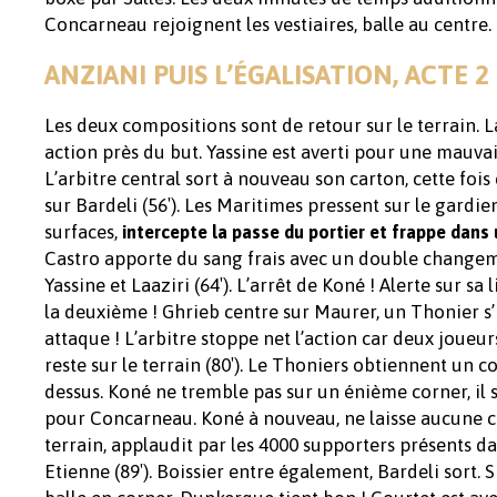
Concarneau rejoignent les vestiaires, balle au centre.
ANZIANI PUIS L’ÉGALISATION, ACTE 2
Les deux compositions sont de retour sur le terrain. 
action près du but. Yassine est averti pour une mauvai
L’arbitre central sort à nouveau son carton, cette foi
sur Bardeli (56′). Les Maritimes pressent sur le gardie
surfaces,
intercepte la passe du portier et frappe dans 
Castro apporte du sang frais avec un double changeme
Yassine et Laaziri (64′). L’arrêt de Koné ! Alerte sur 
la deuxième ! Ghrieb centre sur Maurer, un Thonier s’
attaque ! L’arbitre stoppe net l’action car deux joueu
reste sur le terrain (80′). Le Thoniers obtiennent un co
dessus. Koné ne tremble pas sur un énième corner, il
pour Concarneau. Koné à nouveau, ne laisse aucune ch
terrain, applaudit par les 4000 supporters présents dan
Etienne (89′). Boissier entre également, Bardeli sort