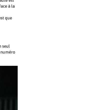
aute est
face à la
est que
n seul
e numéro