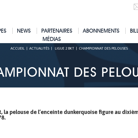
PES
NEWS
PARTENAIRES
ABONNEMENTS
BIL
MÉDIAS
ACCUEIL
|
ACTUALITÉS
|
LIGUE 2 BKT
|
CHAMPIONNAT DES PELOUSES
AMPIONNAT DES PELOU
t, la pelouse de l’enceinte dunkerquoise figure au dixiè
78.