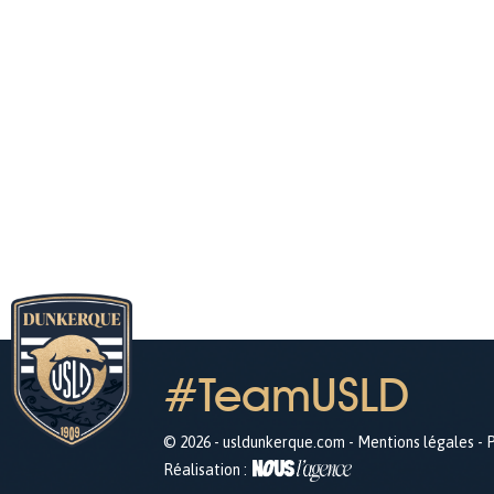
#TeamUSLD
© 2026 - usldunkerque.com -
Mentions légales
-
P
Réalisation :