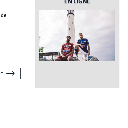
EN LIGNE
 de
NT