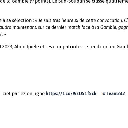
vi de la Gambie (9 points). Le Sud-Soudan se classe quatrièm
à sa sélection : «
Je suis très heureux de cette convocation. C
 faudra maintenant, sur ce dernier match face à la Gambie, gag
. »
N
 2023, Alain Ipiele et ses compatriotes se rendront en Gamb
iciet pariez en ligne
https://t.co/9izD51f5ck
#Team242