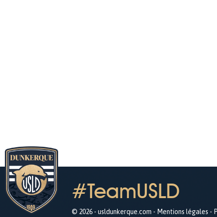
#TeamUSLD
© 2026 - usldunkerque.com -
Mentions légales
-
P