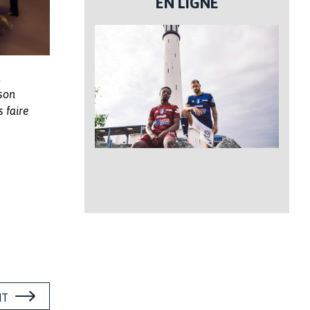
EN LIGNE
t
 son
 faire
NT