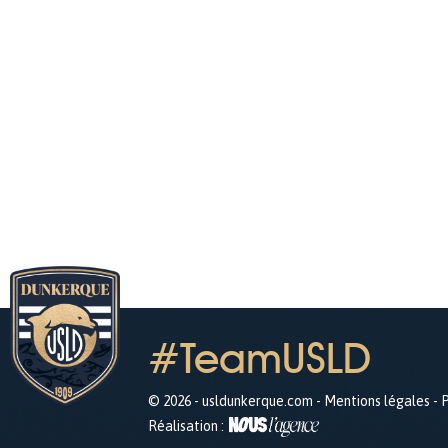
#TeamUSLD
© 2026 - usldunkerque.com -
Mentions légales
-
P
Réalisation :