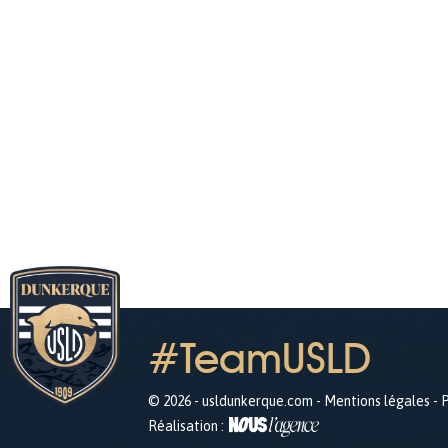
#TeamUSLD
© 2026 - usldunkerque.com -
Mentions légales
-
P
Réalisation :