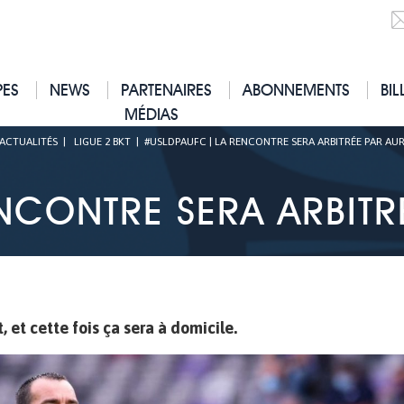
PES
NEWS
PARTENAIRES
ABONNEMENTS
BIL
MÉDIAS
ACTUALITÉS
|
LIGUE 2 BKT
|
#USLDPAUFC | LA RENCONTRE SERA ARBITRÉE PAR AUR
CONTRE SERA ARBITRÉ
 et cette fois ça sera à domicile.