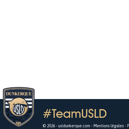
#TeamUSLD
© 2026 - usldunkerque.com -
Mentions légales
-
P