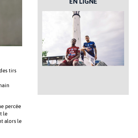
EN LIGNE
des tirs
main
Une percée
t le
t alors le