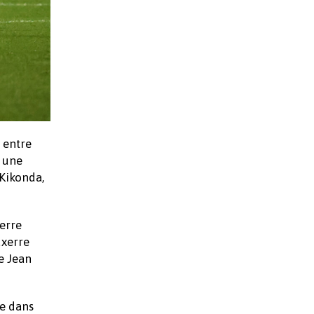
 entre
t une
 Kikonda,
xerre
uxerre
de Jean
me dans