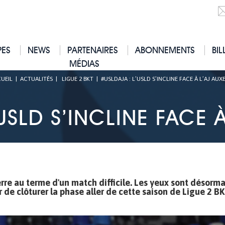
PES
NEWS
PARTENAIRES
ABONNEMENTS
BIL
MÉDIAS
UEIL
|
ACTUALITÉS
|
LIGUE 2 BKT
|
#USLDAJA : L’USLD S’INCLINE FACE À L’AJ AUX
USLD S’INCLINE FACE 
erre au terme d'un match difficile. Les yeux sont désorma
de clôturer la phase aller de cette saison de Ligue 2 B