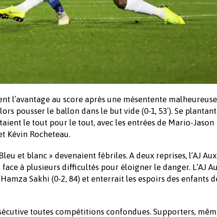
ement l’avantage au score après une mésentente malheureuse
rs pousser le ballon dans le but vide (0-1, 53′). Se plantan
aient le tout pour le tout, avec les entrées de Mario-Jason
et Kévin Rocheteau.
leu et blanc » devenaient fébriles. A deux reprises, l’AJ Au
 face à plusieurs difficultés pour éloigner le danger. L’AJ A
’Hamza Sakhi (0-2, 84) et enterrait les espoirs des enfants 
nsécutive toutes compétitions confondues. Supporters, mê