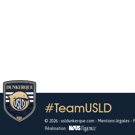
#TeamUSLD
© 2026 - usldunkerque.com -
Mentions légales
-
P
Réalisation :