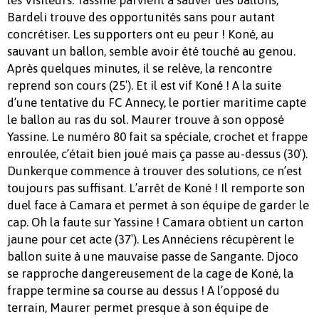
les Visiteurs. Yassine parvient à sauver des ballons,
Bardeli trouve des opportunités sans pour autant
concrétiser. Les supporters ont eu peur ! Koné, au
sauvant un ballon, semble avoir été touché au genou.
Après quelques minutes, il se relève, la rencontre
reprend son cours (25′). Et il est vif Koné ! A la suite
d’une tentative du FC Annecy, le portier maritime capte
le ballon au ras du sol. Maurer trouve à son opposé
Yassine. Le numéro 80 fait sa spéciale, crochet et frappe
enroulée, c’était bien joué mais ça passe au-dessus (30′).
Dunkerque commence à trouver des solutions, ce n’est
toujours pas suffisant. L’arrêt de Koné ! Il remporte son
duel face à Camara et permet à son équipe de garder le
cap. Oh la faute sur Yassine ! Camara obtient un carton
jaune pour cet acte (37′). Les Annéciens récupèrent le
ballon suite à une mauvaise passe de Sangante. Djoco
se rapproche dangereusement de la cage de Koné, la
frappe termine sa course au dessus ! A l’opposé du
terrain, Maurer permet presque à son équipe de