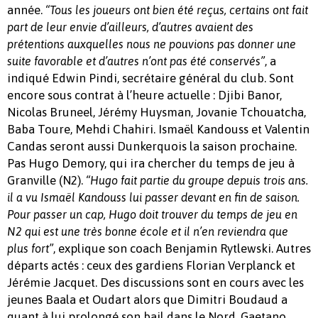
année.
“Tous les joueurs ont bien été reçus, certains ont fait
part de leur envie d’ailleurs, d’autres avaient des
prétentions auxquelles nous ne pouvions pas donner une
, a
suite favorable et d’autres n’ont pas été conservés”
indiqué Edwin Pindi, secrétaire général du club. Sont
encore sous contrat à l’heure actuelle : Djibi Banor,
Nicolas Bruneel, Jérémy Huysman, Jovanie Tchouatcha,
Baba Toure, Mehdi Chahiri. Ismaël Kandouss et Valentin
Candas seront aussi Dunkerquois la saison prochaine.
Pas Hugo Demory, qui ira chercher du temps de jeu à
Granville (N2).
“Hugo fait partie du groupe depuis trois ans.
il a vu Ismaël Kandouss lui passer devant en fin de saison.
Pour passer un cap, Hugo doit trouver du temps de jeu en
N2 qui est une très bonne école et il n’en reviendra que
, explique son coach Benjamin Rytlewski. Autres
plus fort”
départs actés : ceux des gardiens Florian Verplanck et
Jérémie Jacquet. Des discussions sont en cours avec les
jeunes Baala et Oudart alors que Dimitri Boudaud a
quant à lui prolongé son bail dans le Nord. Gaetano