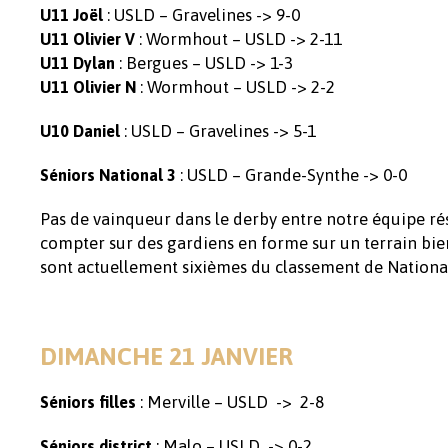
: USLD – Gravelines -> 9-0
U11 Joël
: Wormhout – USLD -> 2-11
U11 Olivier V
: Bergues – USLD -> 1-3
U11 Dylan
: Wormhout – USLD -> 2-2
U11 Olivier N
: USLD – Gravelines -> 5-1
U10 Daniel
: USLD – Grande-Synthe -> 0-0
Séniors National 3
Pas de vainqueur dans le derby entre notre équipe rés
compter sur des gardiens en forme sur un terrain bie
sont actuellement sixièmes du classement de National
DIMANCHE 21 JANVIER
: Merville – USLD -> 2-8
Séniors filles
: Malo – USLD -> 0-2
Séniors district