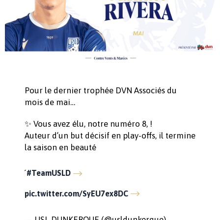
Pour le dernier trophée DVN Associés du
mois de mai…
✨ Vous avez élu, notre numéro 8, !
Auteur d’un but décisif en play-offs, il termine
la saison en beauté
́
#TeamUSLD
pic.twitter.com/SyEU7ex8DC
— USL DUNKERQUE (@usldunkerque)