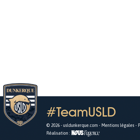
#TeamUSLD
© 2026 - usldunkerque.com -
Mentions légales
-
P
Réalisation :