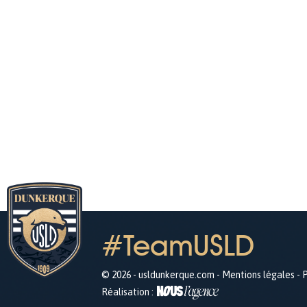
#TeamUSLD
© 2026 - usldunkerque.com -
Mentions légales
-
P
Réalisation :