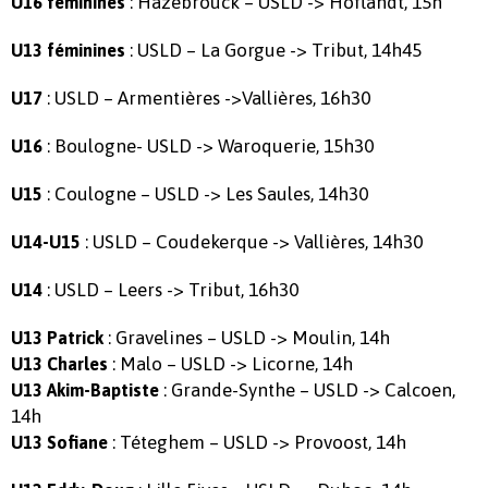
: Hazebrouck – USLD -> Hoflandt, 15h
U16 féminines
: USLD – La Gorgue -> Tribut, 14h45
U13 féminines
: USLD – Armentières ->Vallières, 16h30
U17
: Boulogne- USLD -> Waroquerie, 15h30
U16
: Coulogne – USLD -> Les Saules, 14h30
U15
: USLD – Coudekerque -> Vallières, 14h30
U14-U15
: USLD – Leers -> Tribut, 16h30
U14
: Gravelines – USLD -> Moulin, 14h
U13 Patrick
: Malo – USLD -> Licorne, 14h
U13 Charles
: Grande-Synthe – USLD -> Calcoen,
U13 Akim-Baptiste
14h
: Téteghem – USLD -> Provoost, 14h
U13 Sofiane