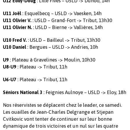
: Lille Fives – USLD -> Duhoo, 14h
U12 Eddy-Doug
: Esquelbecq – USLD -> Vaesken, 14h
U11 Joël
: USLD – Grand-Fort -> Tribut, 13h30
U11 Olivier V.
: USLD – Bierne -> Vallières, 14h
U11 Olivier N.
: USLD – Bailleul -> Tribut, 13h30
U10 Fred V.
: Bergues – USLD -> Andries, 10h
U10 Daniel
: Plateau à Gravelines -> Moulin, 10h30
U9
: Plateau -> Tribut, 11h
U8-U9
: Plateau -> Tribut, 11h
U6-U7
: Feignies Aulnoye – USLD -> Eloy, 18h
Séniors National 3
Nos réservistes se déplacent chez le leader, ce samedi.
Les ouailles de Jean-Charles Delgrange et Stjepan
Cvitkovic vont tenter de continuer sur leur bonne
dynamique de trois victoires et un nul sur les quatre