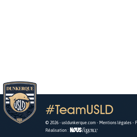
#TeamUSLD
© 2026 - usldunkerque.com -
Mentions légales
-
P
Réalisation :