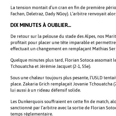
La tension montait d’un cran en fin de première pério
Fachan, Deletraz, Dady NGoy). L’arbitre renvoyait alors
DIX MINUTES À OUBLIER…
De retour sur la pelouse du stade des Alpes, nos Mari
profitait pour placer une tête imparable et permettre a
effectuait un changement en remplaçant Mathias Seri
Quelque minutes plus tard, Florian Sotoca assomait 
Tchouatcha et Jérémie Jacquet (2-1, 55e).
Sous une chaleur toujours plus pesante, l’USLD tentai
place. Zakaria Grich remplaçait Jovanie Tchouatcha (73
lui aussi à un rideau défensif solide.
Les Dunkerquois souffraient en cette fin de match, al
sanctionné par l’arbitre avec la sortie de Florian So
temps réglementaire.