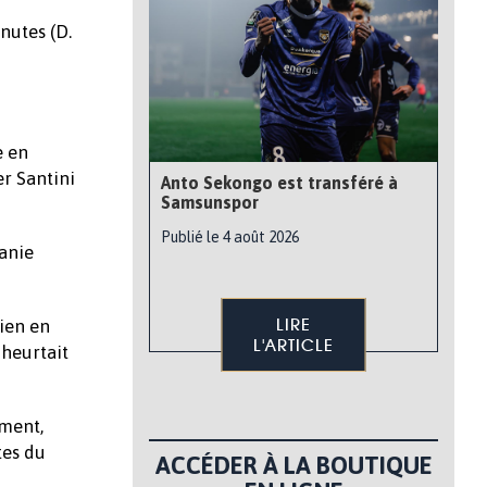
nutes (D.
e en
er Santini
Anto Sekongo est transféré à
Samsunspor
Publié le 4 août 2026
anie
LIRE
bien en
L'ARTICLE
 heurtait
ement,
tes du
ACCÉDER À LA BOUTIQUE