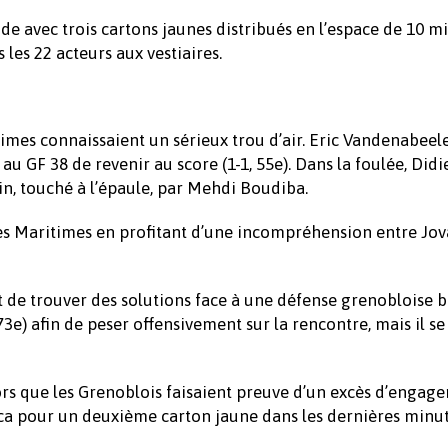
de avec trois cartons jaunes distribués en l’espace de 10 mi
 les 22 acteurs aux vestiaires.
times connaissaient un sérieux trou d’air. Eric Vandenabeel
u GF 38 de revenir au score (1-1, 55e). Dans la foulée, Didi
n, touché à l’épaule, par Mehdi Boudiba.
les Maritimes en profitant d’une incompréhension entre Jov
t de trouver des solutions face à une défense grenobloise 
e) afin de peser offensivement sur la rencontre, mais il se
ors que les Grenoblois faisaient preuve d’un excès d’engag
toca pour un deuxième carton jaune dans les dernières minu