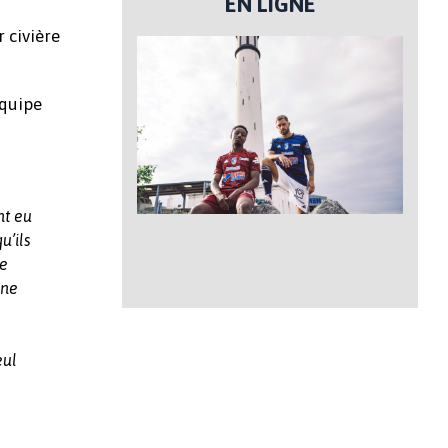
EN LIGNE
 civière
équipe
nt eu
u’ils
ne
nne
eul