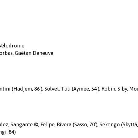
 Vélodrome
 Korbas, Gaëtan Deneuve
ini (Hadjem, 86′), Solvet, Tlili (Aymee, 54′), Robin, Siby, Mo
z, Sangante ©, Felipe, Rivera (Sasso, 70′), Sekongo (Skyttä, 
gi, 84)