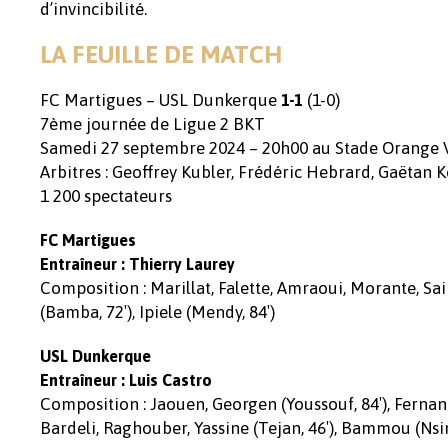
d’invincibilité.
LA FEUILLE DE MATCH
FC Martigues – USL Dunkerque
(1-0)
1-1
7ème journée de Ligue 2 BKT
Samedi 27 septembre 2024 – 20h00 au Stade Orange
Arbitres : Geoffrey Kubler, Frédéric Hebrard, Gaëtan
1 200 spectateurs
FC Martigues
Entraîneur : Thierry Laurey
Composition : Marillat, Falette, Amraoui, Morante, Saint
(Bamba, 72′), Ipiele (Mendy, 84′)
USL Dunkerque
Entraîneur : Luis Castro
Composition : Jaouen, Georgen (Youssouf, 84′), Fernande
Bardeli, Raghouber, Yassine (Tejan, 46′), Bammou (Nsin