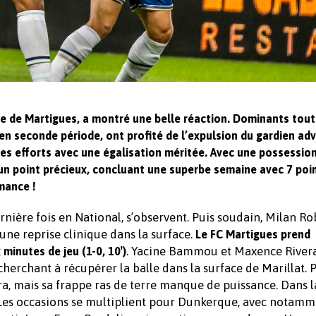
ce de Martigues, a montré une belle réaction. Dominants tout
 en seconde période, ont profité de l’expulsion du gardien ad
ces efforts avec une égalisation méritée. Avec une possessio
n point précieux, concluant une superbe semaine avec 7 poin
mance !
rnière fois en National, s’observent. Puis soudain, Milan Ro
une reprise clinique dans la surface.
Le FC Martigues prend
. Yacine Bammou et Maxence River
minutes de jeu (1-0, 10′)
herchant à récupérer la balle dans la surface de Marillat.
 mais sa frappe ras de terre manque de puissance. Dans la
e. Les occasions se multiplient pour Dunkerque, avec notam