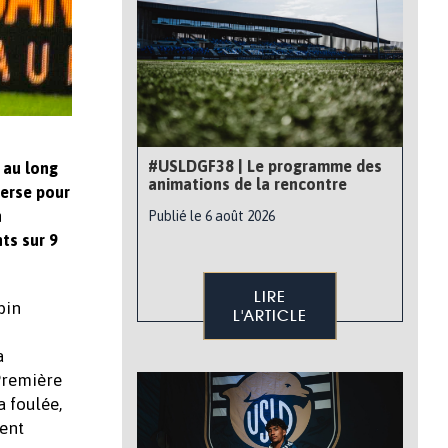
#USLDGF38 | Le programme des
 au long
animations de la rencontre
verse pour
n
Publié le 6 août 2026
ts sur 9
LIRE
bin
L'ARTICLE
a
 Première
 foulée,
ment