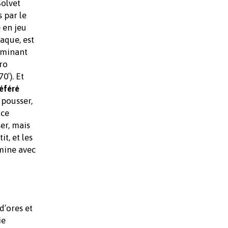
Solvet
s par le
 en jeu
aque, est
dominant
ro
0′). Et
éféré
 pousser,
ace
er, mais
t, et les
mine avec
d’ores et
ie