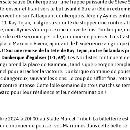
sversale sauve Dunkerque sur une frappe puissante de Steve 
fenseur et filant vers le but avant d’être arrêté in extremi
ntervention sur l’attaquant dunkerquois. Jérémy Aymes entre
e 11. Kay Tejan, malgré sa volonté de stopper une contre-att
ile, mais Aymes s’interpose une nouvelle fois. Dunkerque, 
re de cette seconde période, continue de pousser. Luis Cast
ace Maxence Rivera, ajoutant de l’expérience au groupe (7
ur une remise de la tête de Kay Tejan, notre finlandais pr
. Les Nordistes continuent de
Dunkerque d’égaliser (1-1, 69′)
Nsingi prend la place de Bammou, tandis que Georgen rempl
onnel pour arracher la victoire. Dunkerque continue de pouss
dangereux, sauvant les siens. Le coup de sifflet final retenti
contre intense. Cette folle semaine de trois matchs se ter
stro pour leur résilience et leur détermination !
e 2024, à 20h00, au Stade Marcel Tribut. La billetterie est 
r continuer de pousser vos Maritimes dans cette belle sér