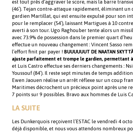
est tout près d’aggraver le score, mais la barre tran
(46′). Tejan contre-attaque rapidement, éliminant un dé
gardien Martillat, qui est ensuite expulsé pour son i
pour le remplacer (54′), laissant Martigues à 10 contr
averti à son tour. Ugo Raghouber tente alors un miss
avec 73.9% de possession dans le premier quart d’heu
effectue un nouveau changement : Vincent Sasso rempl
l’effort finit par payer !
BUUUUUUT DE NAATAN SKYTTÄ !! S
ajuste parfaitement et trompe le gardien, permettant à 
et Luis Castro effectue ses derniers changements : 
Youssouf (84′). Il reste sept minutes de temps additi
Ewen Jaouen réalise un arrêt réflexe sur un coup franc 
Maritimes décrochent un précieux point après une ren
7 points sur 9 possibles. Bravo aux hommes de Luis Ca
LA SUITE
Les Dunkerquois reçoivent l’ESTAC le vendredi 4 octobr
déjà disponible, et nous vous attendons nombreux pou