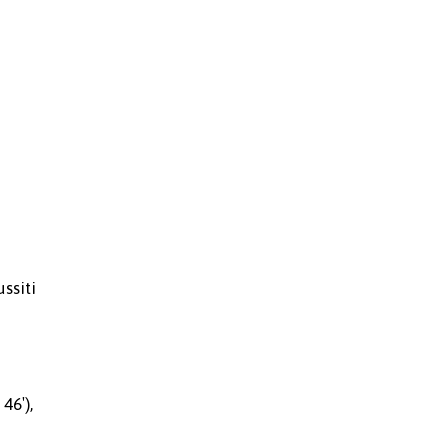
ussiti
46′),