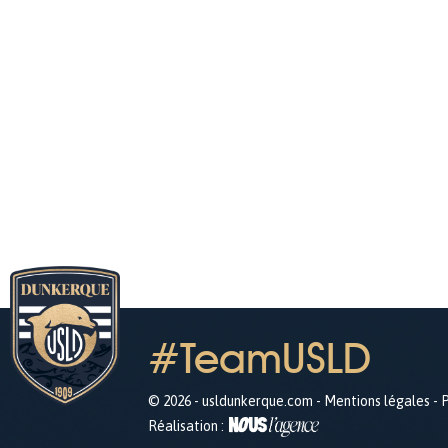
#TeamUSLD
© 2026 - usldunkerque.com -
Mentions légales
-
P
Réalisation :