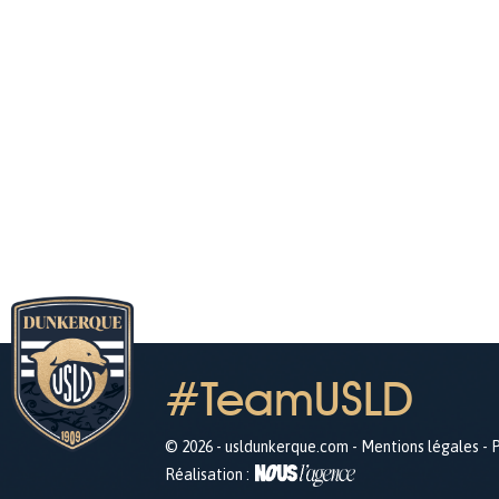
#TeamUSLD
© 2026 - usldunkerque.com -
Mentions légales
-
P
Réalisation :