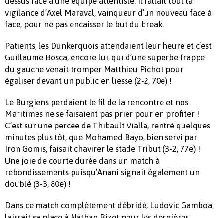
dessus face à une équipe attentiste. Il fallait tout la
vigilance d’Axel Maraval, vainqueur d’un nouveau face à
face, pour ne pas encaisser le but du break.
Patients, les Dunkerquois attendaient leur heure et c’est
Guillaume Bosca, encore lui, qui d’une superbe frappe
du gauche venait tromper Matthieu Pichot pour
égaliser devant un public en liesse (2-2, 70e) !
Le Burgiens perdaient le fil de la rencontre et nos
Maritimes ne se faisaient pas prier pour en profiter !
C’est sur une percée de Thibault Vialla, rentré quelques
minutes plus tôt, que Mohamed Bayo, bien servi par
Iron Gomis, faisait chavirer le stade Tribut (3-2, 77e) !
Une joie de courte durée dans un match à
rebondissements puisqu’Anani signait également un
doublé (3-3, 80e) !
Dans ce match complètement débridé, Ludovic Gamboa
laissait sa place à Nathan Bizet pour les dernières