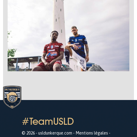
#TeamUSLD
© 2026 - usldunkerque.com -
Mentions légales
-