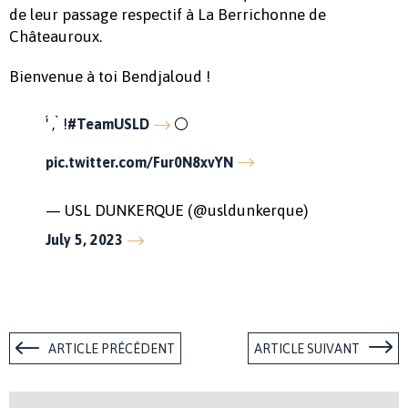
de leur passage respectif à La Berrichonne de
Châteauroux.
Bienvenue à toi Bendjaloud !
'́ , ̀ !
⚪️
#TeamUSLD
pic.twitter.com/Fur0N8xvYN
— USL DUNKERQUE (@usldunkerque)
July 5, 2023
ARTICLE PRÉCÉDENT
ARTICLE SUIVANT