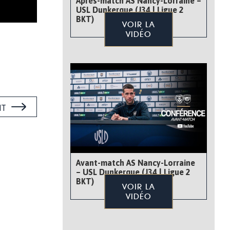
Après-match AS Nancy-Lorraine –
USL Dunkerque (J34 | Ligue 2
BKT)
VOIR LA
VIDÉO
NT
Avant-match AS Nancy-Lorraine
– USL Dunkerque (J34 | Ligue 2
BKT)
VOIR LA
VIDÉO