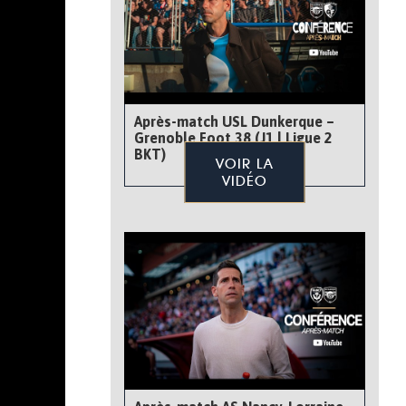
Après-match USL Dunkerque –
Grenoble Foot 38 (J1 | Ligue 2
BKT)
VOIR LA
VIDÉO