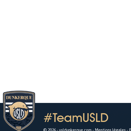
#TeamUSLD
© 2026 - usldunkerque.com -
Mentions légales
-
P