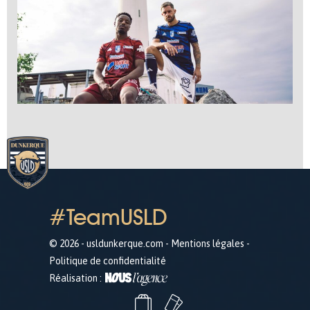
#TeamUSLD
© 2026 - usldunkerque.com -
Mentions légales
-
Politique de confidentialité
Réalisation :