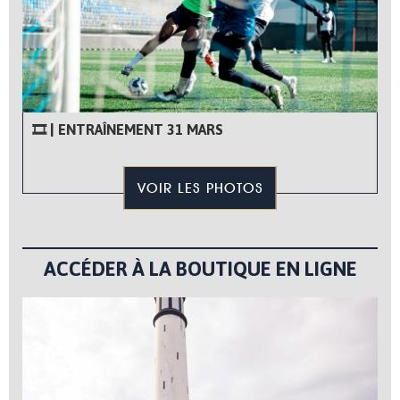
🎞 | ENTRAÎNEMENT 31 MARS
VOIR LES PHOTOS
ACCÉDER À LA BOUTIQUE EN LIGNE