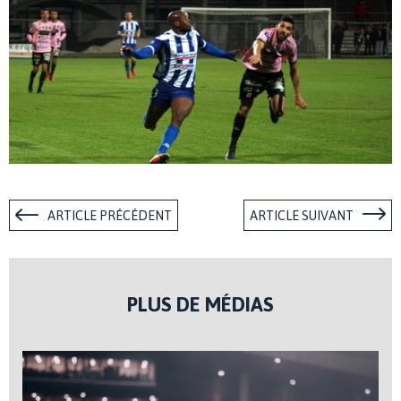
ARTICLE PRÉCÉDENT
ARTICLE SUIVANT
PLUS DE MÉDIAS