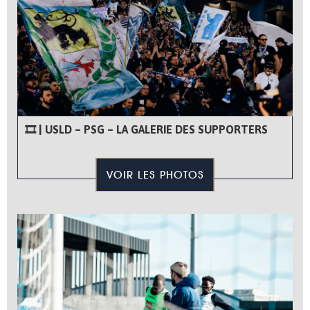
🎞 | USLD – PSG – LA GALERIE DES SUPPORTERS
VOIR LES PHOTOS