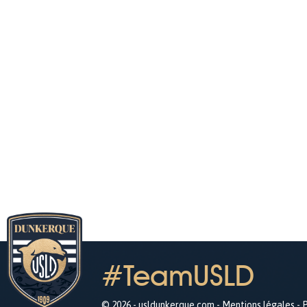
#TeamUSLD
© 2026 - usldunkerque.com -
Mentions légales
-
P