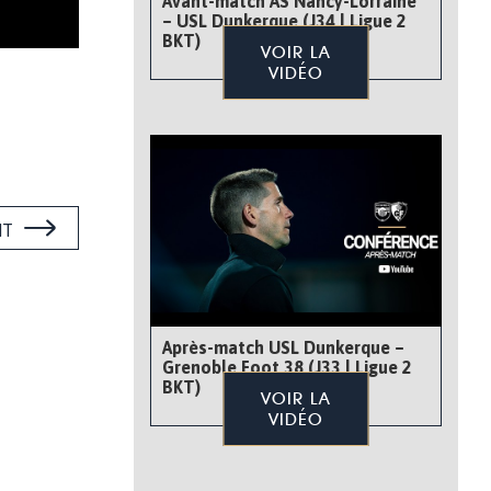
Avant-match AS Nancy-Lorraine
– USL Dunkerque (J34 | Ligue 2
BKT)
VOIR LA
VIDÉO
NT
Après-match USL Dunkerque –
Grenoble Foot 38 (J33 | Ligue 2
BKT)
VOIR LA
VIDÉO