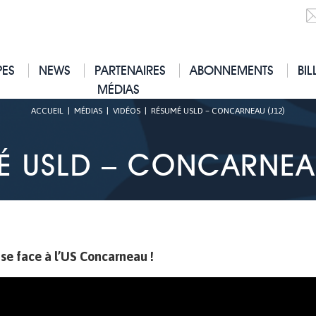
PES
NEWS
PARTENAIRES
ABONNEMENTS
BIL
MÉDIAS
ACCUEIL
|
MÉDIAS
|
VIDÉOS
|
RÉSUMÉ USLD – CONCARNEAU (J12)
É USLD – CONCARNEAU
ise face à l’US Concarneau !