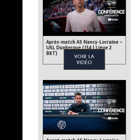
Après-match AS Nancy-Lorraine –
USL Dunkerque (J34 | Ligue 2
BKT)
VOIR LA
VIDÉO