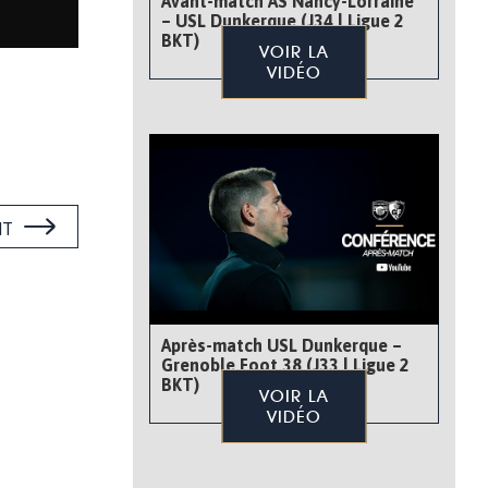
Avant-match AS Nancy-Lorraine
– USL Dunkerque (J34 | Ligue 2
BKT)
VOIR LA
VIDÉO
NT
Après-match USL Dunkerque –
Grenoble Foot 38 (J33 | Ligue 2
BKT)
VOIR LA
VIDÉO