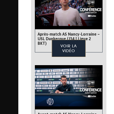
Après-match AS Nancy-Lorraine –
USL Dunkerque (J34 | Ligue 2
BKT)
VOIR LA
VIDÉO