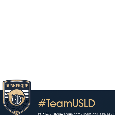
#TeamUSLD
© 2026 - usldunkerque.com -
Mentions légales
-
P