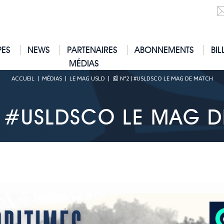
PES
NEWS
PARTENAIRES
ABONNEMENTS
BIL
MÉDIAS
ACCUEIL
|
MÉDIAS
|
LE MAG USLD
|
📰 N°2 | #USLDSCO LE MAG DE MATCH
| #USLDSCO LE MAG 