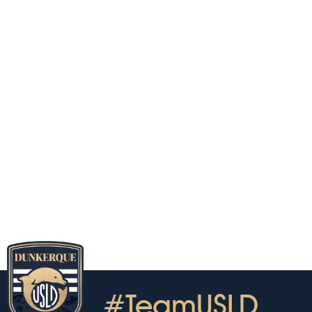
#TeamUSLD