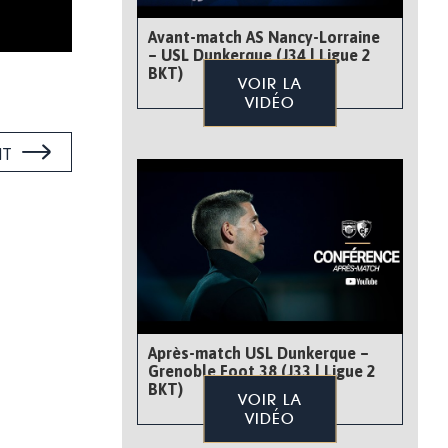
Avant-match AS Nancy-Lorraine
– USL Dunkerque (J34 | Ligue 2
BKT)
VOIR LA
VIDÉO
NT
Après-match USL Dunkerque –
Grenoble Foot 38 (J33 | Ligue 2
BKT)
VOIR LA
VIDÉO