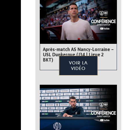
Après-match AS Nancy-Lorraine –
USL Dunkerque (J34 | Ligue 2
BKT)
VOIR LA
VIDÉO